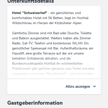
Unterkunftsdetails
Hotel "Schweizerhof"
- ein gemütliches und
komfortables Hotel mit 56 Betten, liegt im Hochtal
Wildschönau im Herzen der Kitzbüheler Alpen.
Sämtliche Zimmer sind mit Bad oder Dusche, Toilette
und Balkon ausgestattet. Weiters haben alle Zimmer
Radio, Sat-TV, Telefon und kostenloses WLAN. Ein
gemütlicher Speisesaal mit Bar, Aufenthaltsräume, ein
Hauslift, eine große Terrasse auf der wir unsere
beliebten Grillabende abhalten, und die
Bundesmusikkapelle Mühltal ihr wöchentliches
Platzkonzert gibt gehören genauso zum Hotel wie eine
Liegewiese und unser "Relaxbereich" - eine besondere
Ruheinsel mit Sauna Römischen Dampfbad, Solarium,
Kneippgelegenheit, einen großen großzügigen
Alles anzeigen
Ruheraum, etc... hier kann man auch einmal einem
Schlechtwettertag viel Schönes abgewinnen. Im Winter
können Sie unsere Hauseigene Talabfahrt vom Skijuwel
Gastgeberinformation
Alpbachtal/Wildschönau nutzen und auch der für Sie