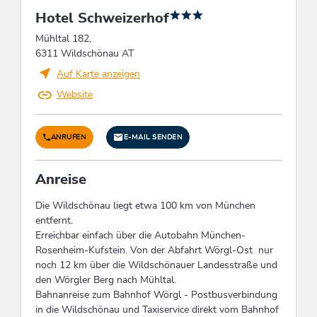
Aroma-Sauna
Hotel Schweizerhof
Mühltal 182,
Einrichtungen Betrieb
6311 Wildschönau AT
PKW-Parkplatz, Eigenes Restaurant, WiFi,
Auf Karte anzeigen
Heizung, Pauschalangebote, Kurzaufenthalt
Website
willkommen, E-Bike Akkustation, Restaurant
getr. Nichtraucher, Internetbenutzung
gebührenfrei, Grillabende, Lift / Aufzug,
ANRUFEN
E-MAIL SENDEN
Einstellplatz für Fahrräder, Gastgarten,
Spezialitäten-Restaurant, Skiabstellraum,
Haustiere willkommen, Unterstellplatz für
Anreise
Motorrad, Terrasse, Gepäckraum, Spielraum,
Nichtraucherhaus, Fahrradabstellplatz, Motorrad-
Die Wildschönau liegt etwa 100 km von München
Parkplatz, Appartement mit Hotelservice,
entfernt.
Sonnenterrasse, Zimmer/App. mit Aussicht,
Erreichbar einfach über die Autobahn München-
Schuhtrockner, Bar
Rosenheim-Kufstein. Von der Abfahrt Wörgl-Ost nur
noch 12 km über die Wildschönauer Landesstraße und
den Wörgler Berg nach Mühltal.
Gruppen
Bahnanreise zum Bahnhof Wörgl - Postbusverbindung
Gruppen möglich bis Pers.: 50, Busparkplatz,
in die Wildschönau und Taxiservice direkt vom Bahnhof