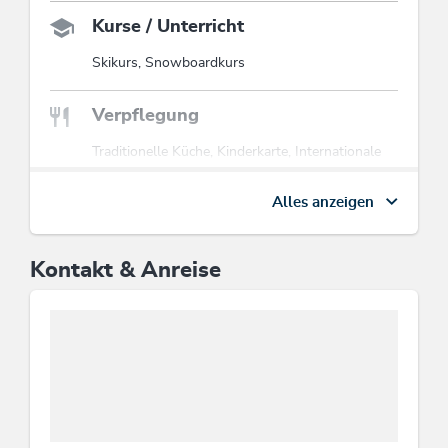
Kurse / Unterricht
Skikurs, Snowboardkurs
Verpflegung
Traditionelle Küche, Kinderkarte, Internationale
Küche, Buffetabende, Hausmannskost,
Frühstücksbuffet, Halbpension möglich,
Alles anzeigen
Salatbuffet täglich, Menüwahl möglich,
Grillgerichte, Restaurant à la carte
Kontakt & Anreise
Betten & Zimmer
Doppelzimmer: 12, Ferienwohnung / en: 5,
Einzelzimmer: 2, Junior Suite/n: 2
Wellness
Sauna, Wellnessbereich, Solarium, Dampf-