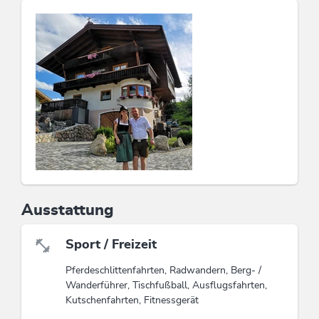
kostenlose Skibus hält 50m neben unserem Haus.
Unser großer Spielplatz lässt Kinderherzen höher
schlagen!
Diese Unterkunft ist Mitglied von
Wildschönau Card
Die Wildschönau Card inkludiert
Wanderbus, Freischwimmbad, geführte
Wanderungen etc.
Wildschönau Card
Ausstattung
Sport / Freizeit
Pferdeschlittenfahrten, Radwandern, Berg- /
Wanderführer, Tischfußball, Ausflugsfahrten,
Kutschenfahrten, Fitnessgerät