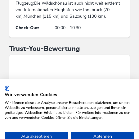
Busgruppen möglich
Flugzeug:Die Wildschönau ist auch nicht weit entfernt
von Internationalen Flughäfen wie Innsbruck (70
km),München (115 km) und Salzburg (130 km).
Eignung
Check-Out:
00:00 - 10:30
Gruppen, Nichtraucher, Familien,
Geschäftsreisende, Einzelreisende, Senioren
Trust-You-Bewertung
Fremdsprachen
Englisch, Deutsch
Lage
Alleinlage, Pistenrand, Direkt an d. Ski-/
Wir verwenden Cookies
Wander-/ Bushaltestelle, Ortsrand, Ruhige Lage,
Wir können diese zur Analyse unserer Besucherdaten platzieren, um unsere
Direkt an der Loipe
Webseite zu verbessern, personalisierte Inhalte anzuzeigen und Ihnen ein
großartiges Webseiten-Erlebnis zu bieten. Für weitere Informationen zu den
von uns verwendeten Cookies öffnen Sie die Einstellungen.
Kinder
VERFÜGBARKEITEN PRÜFEN
Kinderspielplatz, Spiele für drinnen,
Alle akzeptieren
Ablehnen