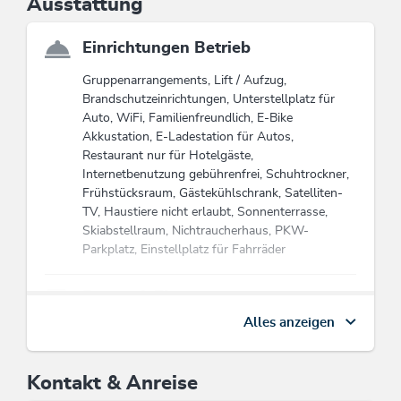
Ausstattung
Einrichtungen Betrieb
Gruppenarrangements, Lift / Aufzug,
Brandschutzeinrichtungen, Unterstellplatz für
Auto, WiFi, Familienfreundlich, E-Bike
Akkustation, E-Ladestation für Autos,
Restaurant nur für Hotelgäste,
Internetbenutzung gebührenfrei, Schuhtrockner,
Frühstücksraum, Gästekühlschrank, Satelliten-
TV, Haustiere nicht erlaubt, Sonnenterrasse,
Skiabstellraum, Nichtraucherhaus, PKW-
Parkplatz, Einstellplatz für Fahrräder
Betten & Zimmer
Alles anzeigen
Bett / en: 84, Einzelzimmer: 4, Junior Suite/n: 7,
Doppelzimmer: 11, Mehrbettzimmer: 10
Kontakt & Anreise
Zahlungsarten