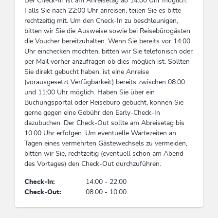
Tischtennis, Fitnessraum, Aktivitäten am Berg
Der Check-In ist am Anreisetag ab 14:00 Uhr möglich.
Falls Sie nach 22:00 Uhr anreisen, teilen Sie es bitte
rechtzeitig mit. Um den Check-In zu beschleunigen,
Eignung
bitten wir Sie die Ausweise sowie bei Reisebürogästen
die Voucher bereitzuhalten. Wenn Sie bereits vor 14:00
Familien, Kinder, Singles, Einzelreisende,
Uhr einchecken möchten, bitten wir Sie telefonisch oder
Gruppen, Nichtraucher, Senioren
per Mail vorher anzufragen ob dies möglich ist. Sollten
Sie direkt gebucht haben, ist eine Anreise
Fremdsprachen
(vorausgesetzt Verfügbarkeit) bereits zwischen 08:00
und 11:00 Uhr möglich. Haben Sie über ein
Englisch, Deutsch
Buchungsportal oder Reisebüro gebucht, können Sie
gerne gegen eine Gebühr den Early-Check-In
Kinder
dazubuchen. Der Check-Out sollte am Abreisetag bis
10:00 Uhr erfolgen. Um eventuelle Wartezeiten an
Kinderermäßigung, Kinderbett, Kinderhochstuhl
Tagen eines vermehrten Gästewechsels zu vermeiden,
bitten wir Sie, rechtzeitig (eventuell schon am Abend
des Vortages) den Check-Out durchzuführen.
Betriebsart
Check-In:
14:00 - 22:00
Familienhotel
Check-Out:
08:00 - 10:00
Links