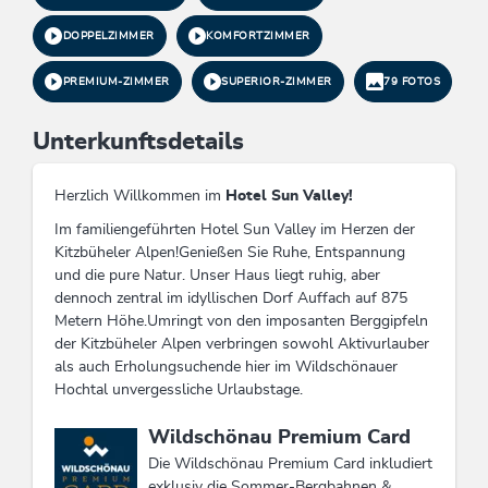
DOPPELZIMMER
KOMFORTZIMMER
PREMIUM-ZIMMER
SUPERIOR-ZIMMER
79 FOTOS
Unterkunftsdetails
Herzlich Willkommen im
Hotel Sun Valley!
Im familiengeführten Hotel Sun Valley im Herzen der
Kitzbüheler Alpen!Genießen Sie Ruhe, Entspannung
und die pure Natur. Unser Haus liegt ruhig, aber
dennoch zentral im idyllischen Dorf Auffach auf 875
Metern Höhe.Umringt von den imposanten Berggipfeln
der Kitzbüheler Alpen verbringen sowohl Aktivurlauber
als auch Erholungsuchende hier im Wildschönauer
Hochtal unvergessliche Urlaubstage.
Diese Unterkunft ist Mitglied von
Wildschönau Premium Card
Die Wildschönau Premium Card inkludiert
exklusiv die Sommer-Bergbahnen &