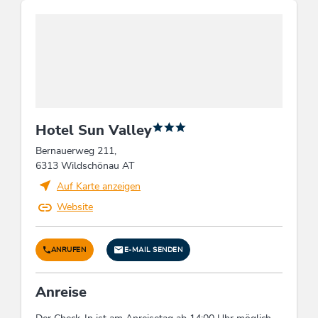
Barzahlung, Kreditkarten möglich, Apple Pay,
Google Pay, Paypal, EC-Cash / Maestro
Lage
Ortsrand, Zentrale Lage, Auf einer Anhöhe
gelegen, Nähe Bergbahn, Ruhige Lage
Hotel Sun Valley
Wellness
Bernauerweg 211,
6313 Wildschönau AT
Infrarotkabine, Wellnessbereich, Hallenbad,
Auf Karte anzeigen
Dampfbad, Sauna
Website
Verpflegung
ANRUFEN
E-MAIL SENDEN
Frühstücksbuffet, keine Verpflegung
Anreise
Sport / Freizeit