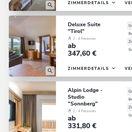
ZIMMERDETAILS
VE
Deluxe Suite
G
"Tirol"
B
2 - 4 Personen
Z
ab
S
347,60 €
ZIMMERDETAILS
VE
Alpin Lodge -
G
Studio
B
"Sonnberg"
Z
2 - 4 Personen
S
ab
331,80 €