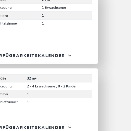
elegung
1 Erwachsener
immer
1
chlafzimmer
1
RFÜGBARKEITSKALENDER
röße
32 m²
elegung
2 - 4 Erwachsene , 0 - 2 Kinder
immer
1
chlafzimmer
1
RFÜGBARKEITSKALENDER