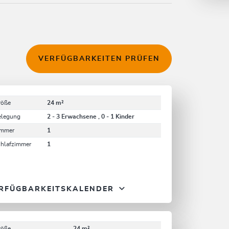
VERFÜGBARKEITEN PRÜFEN
röße
24 m²
elegung
2 - 3 Erwachsene , 0 - 1 Kinder
immer
1
chlafzimmer
1
RFÜGBARKEITSKALENDER
röße
24 m²