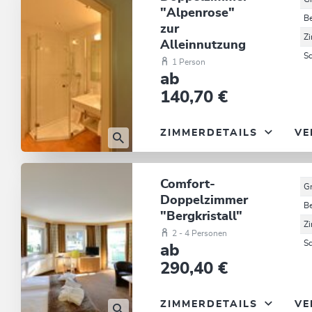
"Alpenrose"
B
zur
Z
Alleinnutzung
S
1 Person
ab
140,70 €
ZIMMERDETAILS
VE
Comfort-
G
Doppelzimmer
B
"Bergkristall"
Z
2 - 4 Personen
S
ab
290,40 €
ZIMMERDETAILS
VE