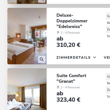
Deluxe-
G
Doppelzimmer
B
"Edelweiss"
Z
2 - 4 Personen
S
ab
310,20 €
ZIMMERDETAILS
VE
Suite Comfort
G
"Granat"
B
2 - 4 Personen
Z
ab
S
323,40 €