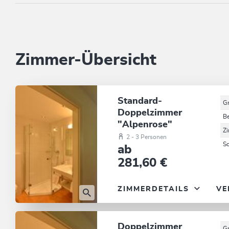
Zimmer-Übersicht
Standard-
G
Doppelzimmer
B
"Alpenrose"
Z
2 - 3 Personen
S
ab
281,60 €
ZIMMERDETAILS
VE
Doppelzimmer
G