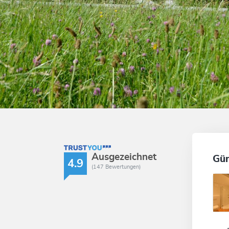
TrustYou Rating
Ausgezeichnet
Gün
4.9
(147 Bewertungen)