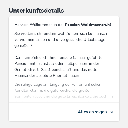
Unterkunftsdetails
Herzlich Willkommen in der
Pension Waidmannsruh!
Sie wollen sich rundum wohlfühlen, sich kulinarisch
verwöhnen lassen und unvergessliche Urlaubstage
genießen?
Dann empfehle ich Ihnen unsere familiär geführte
Pension mit Frühstück oder Halbpension, in der
Gemütlichkeit, Gastfreundschaft und das nette
Miteinander absolute Priorität haben.
Die ruhige Lage am Eingang der wilromantischen
Kundler Klamm, die gute Küche, die große
Sonnenterrasse und die gute Erreichbarkeit, die auch im
Winter gegeben ist, werden von unseren Gästen
besonders geschätzt.
Alles anzeigen
In der Nähe: Ski Juwel Alpbachtal Wildschönau -
Skiroute Mühltal (bei guter Schneelage - Skiabfahrt bis