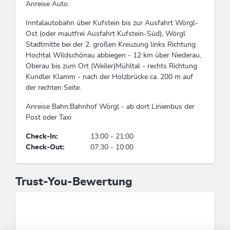
Fremdsprachen
Anreise Auto:
Englisch, Deutsch
Inntalautobahn über Kufstein bis zur Ausfahrt Wörgl-
Ost (oder mautfrei Ausfahrt Kufstein-Süd), Wörgl
Stadtmitte bei der 2. großen Kreuzung links Richtung
Sport / Freizeit
Hochtal Wildschönau abbiegen - 12 km über Niederau,
Wanderungen/geführte Wanderungen
Oberau bis zum Ort (Weiler)Mühltal - rechts Richtung
Kundler Klamm - nach der Holzbrücke ca. 200 m auf
der rechten Seite.
Einrichtungen Betrieb
Anreise Bahn:Bahnhof Wörgl - ab dort Linienbus der
Haustiere willkommen
Post oder Taxi
Check-In:
13:00 - 21:00
Links
Check-Out:
07:30 - 10:00
Hompage
Trust-You-Bewertung