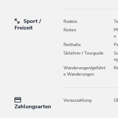
Sport /
Rodeln
Te
Freizeit
Reiten
Pf
n
Reithalle
Pa
Skilehrer / Tourguide
S
n
Wanderungen/geführt
Re
e Wanderungen
Vorauszahlung
Ü
Zahlungsarten