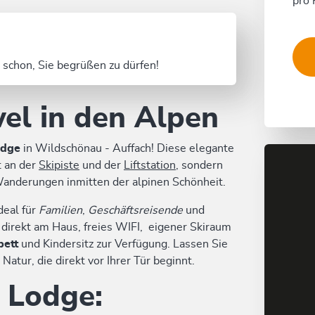
pro 
 schon, Sie begrüßen zu dürfen!
wel in den Alpen
odge
in Wildschönau - Auffach! Diese elegante
t an der
Skipiste
und der
Liftstation
, sondern
Wanderungen inmitten der alpinen Schönheit.
deal für
Familien
,
Geschäftsreisende
und
 direkt am Haus, freies WIFI, eigener Skiraum
bett
und Kindersitz zur Verfügung. Lassen Sie
tur, die direkt vor Ihrer Tür beginnt.
r Lodge: