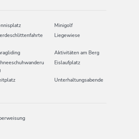
nnisplatz
Minigolf
erdeschlittenfahrte
Liegewiese
ragliding
Aktivitäten am Berg
chneeschuhwanderu
Eislaufplatz
g
itplatz
Unterhaltungsabende
berweisung