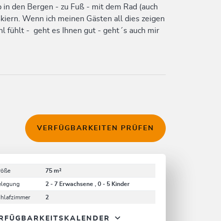
ob in den Bergen - zu Fuß - mit dem Rad (auch
kiern. Wenn ich meinen Gästen all dies zeigen
l fühlt - geht es Ihnen gut - geht´s auch mir
VERFÜGBARKEITEN PRÜFEN
röße
75 m²
elegung
2 - 7 Erwachsene , 0 - 5 Kinder
chlafzimmer
2
RFÜGBARKEITSKALENDER