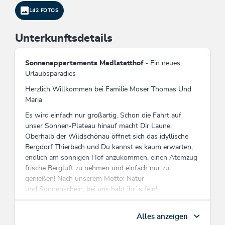
142 FOTOS
Unterkunftsdetails
Sonnenappartements Madlstatthof
- Ein neues
Urlaubsparadies
Herzlich Willkommen bei Familie Moser Thomas Und
Maria
Es wird einfach nur großartig. Schon die Fahrt auf
unser Sonnen-Plateau hinauf macht Dir Laune.
Oberhalb der Wildschönau öffnet sich das idyllische
Bergdorf Thierbach und Du kannst es kaum erwarten,
endlich am sonnigen Hof anzukommen, einen Atemzug
frische Bergluft zu nehmen und einfach nur zu
genießen! Nach unserem Motto: Natur
und Sonnenschein, bei uns habt ihr`s fein!
Unser Bio-Bauernhof lässt Kinderherzen höher
Alles anzeigen
schlagen, dort wo unsere Katzen, Kälbchen, Hasen,