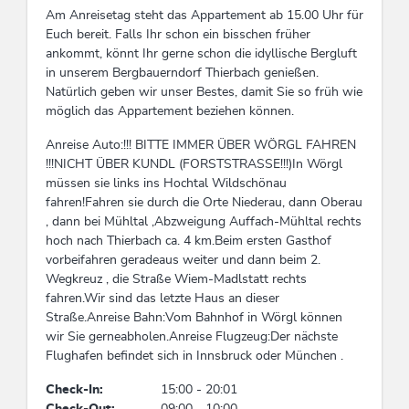
utensilien in umweltfreundlichen
Am Anreisetag steht das Appartement ab 15.00 Uhr für
Gebinden/Verpackungen, aus
Euch bereit. Falls Ihr schon ein bisschen früher
umweltfreundlichen Materialien
ankommt, könnt Ihr gerne schon die idyllische Bergluft
in unserem Bergbauerndorf Thierbach genießen.
Tagung / Kongress
Natürlich geben wir unser Bestes, damit Sie so früh wie
möglich das Appartement beziehen können.
Druckerei/Drucker, WiFi
Anreise Auto:!!! BITTE IMMER ÜBER WÖRGL FAHREN
!!!NICHT ÜBER KUNDL (FORSTSTRASSE!!!)In Wörgl
Betten & Zimmer
müssen sie links ins Hochtal Wildschönau
fahren!Fahren sie durch die Orte Niederau, dann Oberau
Ferienwohnung / en: 5, Doppelzimmer: 0, Bett /
, dann bei Mühltal ,Abzweigung Auffach-Mühltal rechts
en: 0, Mehrbettzimmer: 0
hoch nach Thierbach ca. 4 km.Beim ersten Gasthof
vorbeifahren geradeaus weiter und dann beim 2.
Eignung
Wegkreuz , die Straße Wiem-Madlstatt rechts
fahren.Wir sind das letzte Haus an dieser
Nichtraucher, Einzelreisende, Singles,
Straße.Anreise Bahn:Vom Bahnhof in Wörgl können
Jugendliche, Familien, Gruppen, Rollstuhlfahrer,
wir Sie gerneabholen.Anreise Flugzeug:Der nächste
Kinder, Senioren, Geschäftsreisende
Flughafen befindet sich in Innsbruck oder München .
Check-In:
15:00 - 20:01
Lage