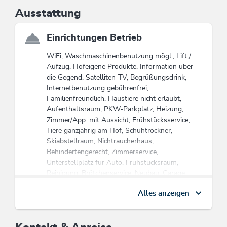
Bergdorf
Ausstattung
Urlaub am Bauernhof
Thierbach !
Einrichtungen Betrieb
WiFi, Waschmaschinenbenutzung mögl., Lift /
Aufzug, Hofeigene Produkte, Information über
die Gegend, Satelliten-TV, Begrüßungsdrink,
Internetbenutzung gebührenfrei,
Familienfreundlich, Haustiere nicht erlaubt,
Aufenthaltsraum, PKW-Parkplatz, Heizung,
Zimmer/App. mit Aussicht, Frühstücksservice,
Tiere ganzjährig am Hof, Schuhtrockner,
Skiabstellraum, Nichtraucherhaus,
Behindertengerecht, Zimmerservice,
Unterstellplatz für Auto, Frühstücksraum,
Reinigung, Brötchenservice, Neubau, Garage,
Motorrad-Parkplatz
Alles anzeigen
Abfallvermeidung & Mülltrennung