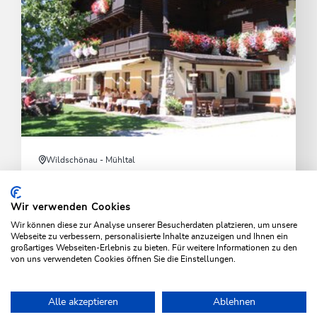
Wildschönau - Mühltal
Pension Jausenstation
Waidmannsruh
Wir verwenden Cookies
Wir können diese zur Analyse unserer Besucherdaten platzieren, um unsere
In ruhiger Lage am Wanderweg zur Kundler Klamm.
Webseite zu verbessern, personalisierte Inhalte anzuzeigen und Ihnen ein
großartiges Webseiten-Erlebnis zu bieten. Für weitere Informationen zu den
von uns verwendeten Cookies öffnen Sie die Einstellungen.
MEHR ERFAHREN
Alle akzeptieren
Ablehnen
Home
Urlaub planen & Buchen
Bummelzug