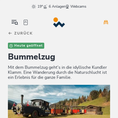
Table Of Content
sr.skip-to.main-content
sr.skip-to.table-of-contents
sr.skip-to.main-navigation
19°
6 Anlagen
Webcams
ZURÜCK
Heute geöffnet
Bummelzug
Mit dem Bummelzug geht's in die idyllische Kundler
Klamm. Eine Wanderung durch die Naturschlucht ist
ein Erlebnis für die ganze Familie.