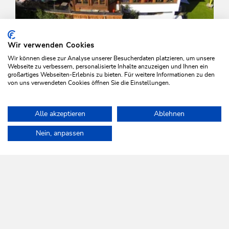
Wir verwenden Cookies
Wir können diese zur Analyse unserer Besucherdaten platzieren, um unsere
Webseite zu verbessern, personalisierte Inhalte anzuzeigen und Ihnen ein
großartiges Webseiten-Erlebnis zu bieten. Für weitere Informationen zu den
von uns verwendeten Cookies öffnen Sie die Einstellungen.
Hotel Schweizerhof
Alle akzeptieren
Ablehnen
Home
Info & Service
Wildschönau A-Z
Restaurant Hotel Schw
ANGEBOT ANSEHEN
Nein, anpassen
WILDSCHÖNAU
Da leb' ich auf.
NEWSLETTER
Mehr erfahren