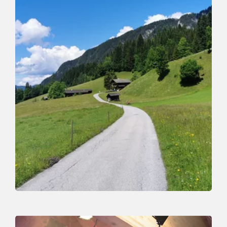
Talwanderung
Leicht
Dorfrundwanderweg Mühltal
Länge
2.7 km
Dauer
1:00 h
Höhenmeter
50 hm
55 hm