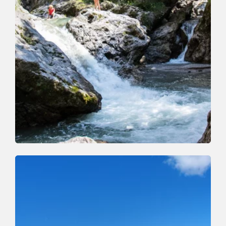
Talwanderung
Mittel
Oberau-Mühltal
Länge
21 km
Dauer
4:30 h
Höhenmeter
336 hm
556 hm