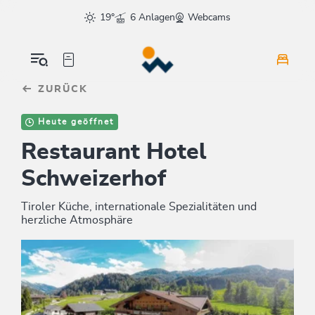
Table Of Content
sr.skip-to.main-content
sr.skip-to.table-of-contents
sr.skip-to.main-navigation
19°
6 Anlagen
Webcams
ZURÜCK
Heute geöffnet
Restaurant Hotel
Schweizerhof
Tiroler Küche, internationale Spezialitäten und
herzliche Atmosphäre