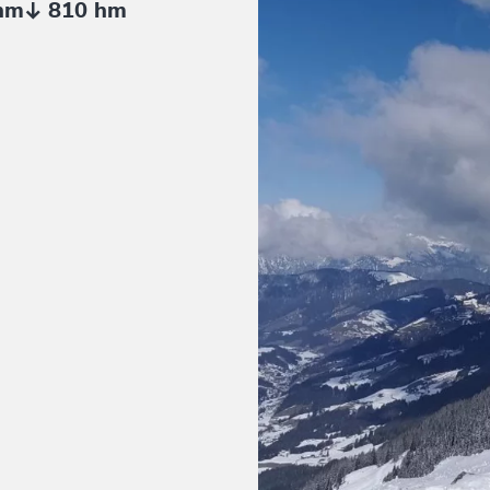
hm
810 hm