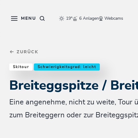
Table Of Content
Breiteggspitze / Breiteggern
Weitere Tourentipps
sr.skip-to.main-content
sr.skip-to.table-of-contents
sr.skip-to.main-navigation
MENU
19°
6 Anlagen
Webcams
ZURÜCK
Skitour
Schwierigkeitsgrad: leicht
Breiteggspitze / Bre
Eine angenehme, nicht zu weite, Tour 
zum Breiteggern oder zur Breiteggspit