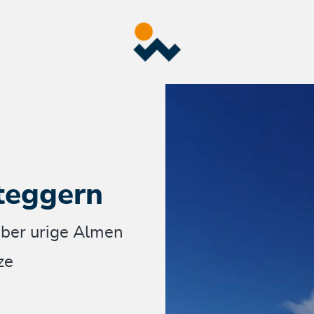
iteggern
über urige Almen
ze