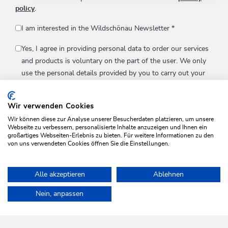
policy
.
I am interested in the Wildschönau Newsletter
*
Yes, I agree in providing personal data to order our services
and products is voluntary on the part of the user. We only
use the personal details provided by you to carry out your
wishes and requests i.e answering your inquiries.
Wir verwenden Cookies
Wir können diese zur Analyse unserer Besucherdaten platzieren, um unsere
Webseite zu verbessern, personalisierte Inhalte anzuzeigen und Ihnen ein
großartiges Webseiten-Erlebnis zu bieten. Für weitere Informationen zu den
SUBMIT INQUIRY
von uns verwendeten Cookies öffnen Sie die Einstellungen.
*Required fields
Alle akzeptieren
Ablehnen
Home
Plan & book your holiday
Top offers
top angebot anfrag
Nein, anpassen
WILDSCHÖNAU