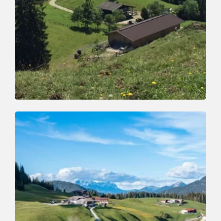
Mountain Biking
Difficult
MTB-Route 361 Oberau - Thierbach-
Kundl- KragenjochKragenalm
Length
33 km
Length
3:30 h
Hight
1570 hm
1391 hm