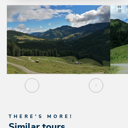
01
10
THERE'S MORE!
Similar tours