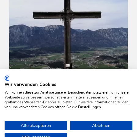
Wir verwenden Cookies
Wir können diese zur Analyse unserer Besucherdaten platzieren, um unsere
Webseite zu verbessern, personalisierte Inhalte anzuzeigen und Ihnen ein
großartiges Webseiten-Erlebnis zu bieten. Für weitere Informationen zu den
von uns verwendeten Cookies öffnen Sie die Einstellungen.
Mountain Biking
Difficult
Alle akzeptieren
Ablehnen
Niederau-Möslalm-Niederau
Home
Plan & book your holiday
Tours
Über Grasing auf den Jo