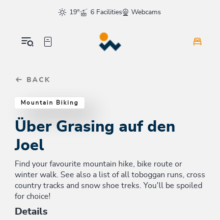
Table Of Content
Über Grasing auf den Joel
Similar tours
sr.skip-to.main-content
sr.skip-to.table-of-contents
sr.skip-to.main-navigation
19°
6 Facilities
Webcams
BACK
Mountain Biking
Über Grasing auf den
Joel
Find your favourite mountain hike, bike route or
winter walk. See also a list of all toboggan runs, cross
country tracks and snow shoe treks. You'll be spoiled
for choice!
Details