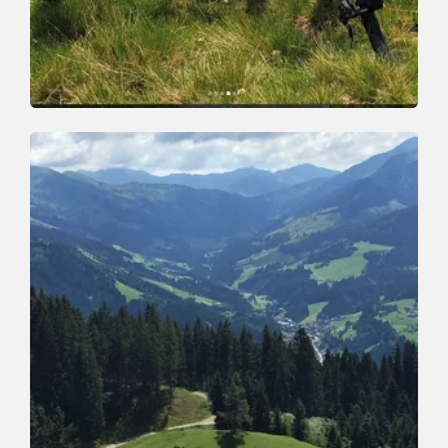
Mountain Biking
Difficult
Schatzberg Tour
Length
23 km
Length
5:30 h
Hight
1030 hm
1100 hm