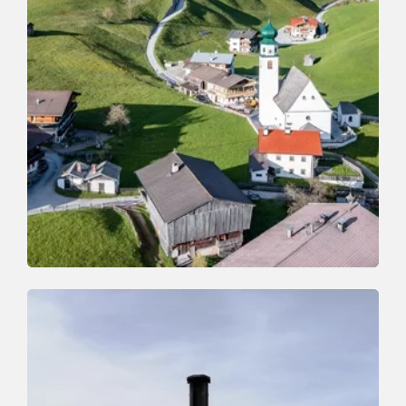
Mountain Biking
Difficult
Thierbach-Schatzberg-Alpbach-
Holzalm-Thierbach
Length
21.4 km
Length
5:30 h
Hight
1212 hm
1192 hm