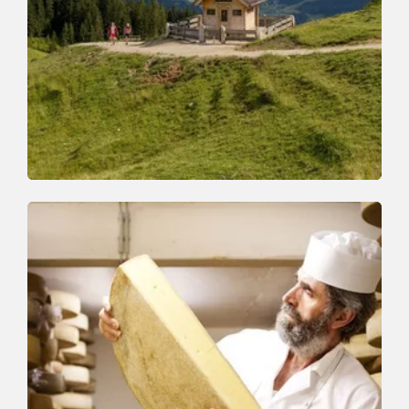
Walking and hiking tours
Medium
Achentalalm-Kragenjoch
Length
7.8 km
Length
3:30 h
Hight
500 hm
510 hm