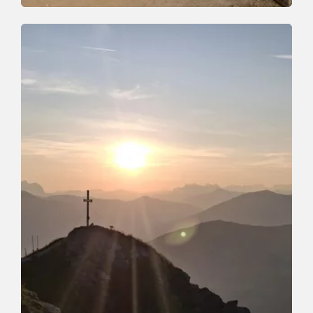
Walking and hiking tours
Medium
Schatzberg and Joel Spitze
Length
7.3 km
Length
3:00 h
Hight
400 hm
400 hm