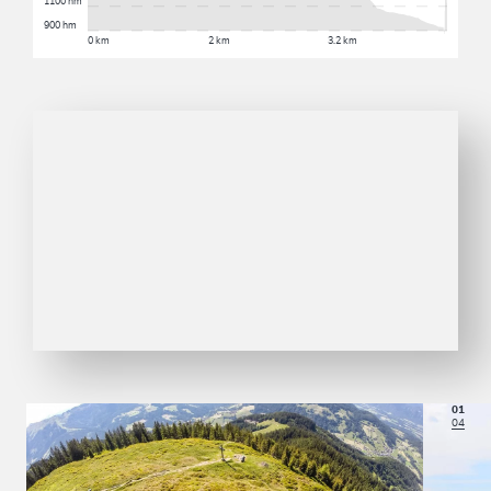
1100 hm
900 hm
0 km
2 km
3.2 km
01
04