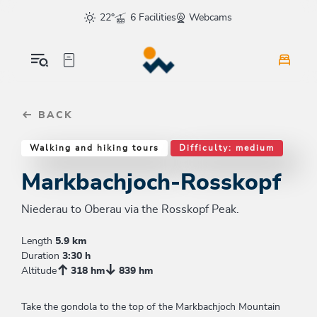
Table Of Content
Markbachjoch-Rosskopf
Similar tours
sr.skip-to.main-content
sr.skip-to.table-of-contents
sr.skip-to.main-navigation
22°
6 Facilities
Webcams
BACK
Walking and hiking tours
Difficulty: medium
Markbachjoch-Rosskopf
Niederau to Oberau via the Rosskopf Peak.
Length
5.9 km
Duration
3:30 h
Altitude
318 hm
839 hm
Take the gondola to the top of the Markbachjoch Mountain