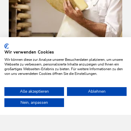
Wir verwenden Cookies
Wir können diese zur Analyse unserer Besucherdaten platzieren, um unsere
Webseite zu verbessern, personalisierte Inhalte anzuzeigen und Ihnen ein
großartiges Webseiten-Erlebnis zu bieten. Für weitere Informationen zu den
von uns verwendeten Cookies öffnen Sie die Einstellungen.
Walking and hiking tours
Medium
Alle akzeptieren
Ablehnen
On the cheese trail
Home
Plan & book your holiday
Tours
Markbachjoch-Rosskop
Nein, anpassen
Length
13 km
Length
5:00 h
Hight
338 hm
627 hm
WILDSCHÖNAU
Come alive.