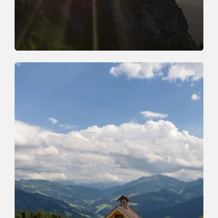
Walking and hiking tours
Medium
Walk to the Feldalphorn Mountain
Length
15.4 km
Length
5:00 h
Hight
650 hm
813 hm