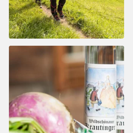
Nature Trail | Trail Running | Valley trail | Wa
Easy
Oberau Village Walk
Length
2.1 km
Length
1:00 h
Hight
81 hm
81 hm