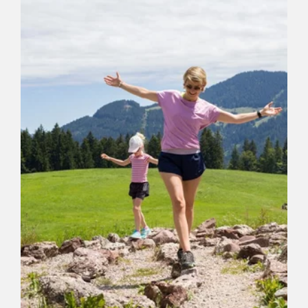
Length
1.1 km
Length
1:00 h
Hight
109 hm
109 hm