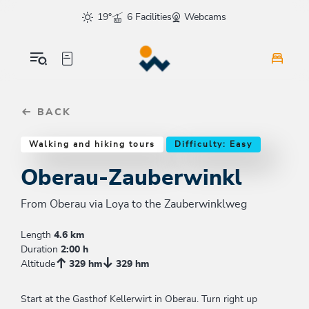
Table Of Content
Oberau-Zauberwinkl
Similar tours
sr.skip-to.main-content
sr.skip-to.table-of-contents
sr.skip-to.main-navigation
19°
6 Facilities
Webcams
BACK
Walking and hiking tours
Difficulty: Easy
Oberau-Zauberwinkl
From Oberau via Loya to the Zauberwinklweg
Length
4.6 km
Duration
2:00 h
Altitude
329 hm
329 hm
Start at the Gasthof Kellerwirt in Oberau. Turn right up