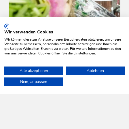
Wir verwenden Cookies
Wir können diese zur Analyse unserer Besucherdaten platzieren, um unsere
Webseite zu verbessern, personalisierte Inhalte anzuzeigen und Ihnen ein
großartiges Webseiten-Erlebnis zu bieten. Für weitere Informationen zu den
von uns verwendeten Cookies öffnen Sie die Einstellungen.
Walking and hiking tours
Easy
Alle akzeptieren
Ablehnen
On the Wildschönau Krautinger Trail
Home
Plan & book your holiday
Tours
Oberau-Zauberwinkl
Nein, anpassen
Length
1.7 km
Length
1:00 h
Hight
58 hm
5 hm
WILDSCHÖNAU
Come alive.
NEWSLETTER