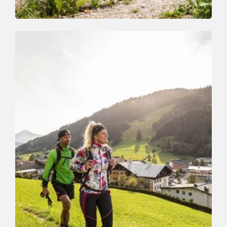
Walking and hiking tours
Easy
Family Walk in Thierbach
Length
3.2 km
Length
1:00 h
Hight
161 hm
161 hm