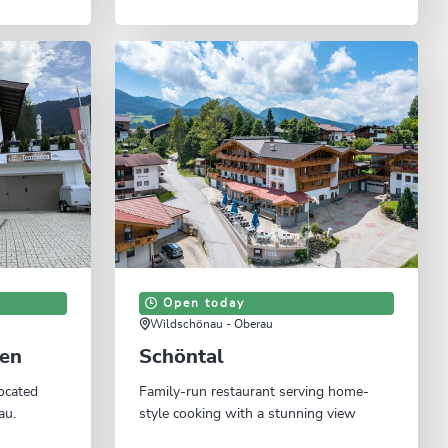
Open today
Wildschönau - Oberau
den
Schöntal
ocated
Family-run restaurant serving home-
au.
style cooking with a stunning view