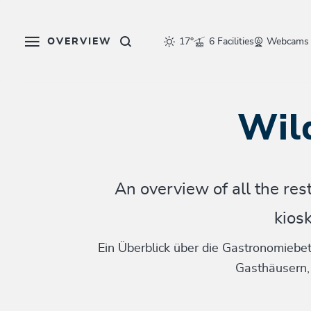
Table Of Content
Wildschönau Restaurants
sr.skip-to.main-content
sr.skip-to.table-of-contents
sr.skip-to.main-navigation
OVERVIEW
17°
6 Facilities
Webcams
Wil
An overview of all the re
kiosk
Ein Überblick über die Gastronomiebet
Gasthäusern,