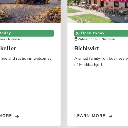
today
Open today
au - Niederau
Wildschönau - Niederau
keller
Bichlwirt
 fine and rustic inn welcomes
A small family-run business w
of Markbachjoch
MORE
LEARN MORE