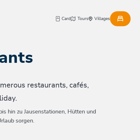
Card
Tours
Villages
ants
merous restaurants, cafés,
liday.
bis hin zu Jausenstationen, Hütten und
rlaub sorgen.