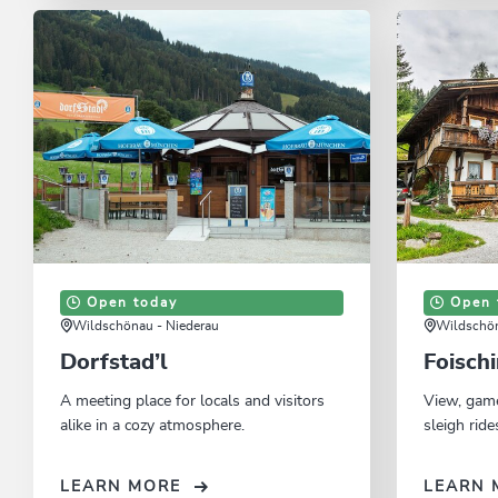
Open today
Open 
Wildschönau - Niederau
Wildschön
Dorfstad’l
Foisch
A meeting place for locals and visitors
View, gam
alike in a cozy atmosphere.
sleigh ride
LEARN MORE
LEARN 