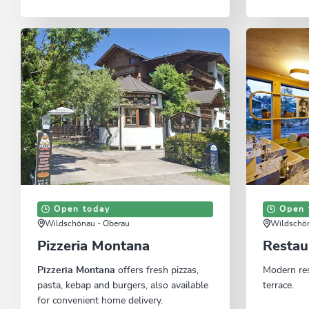
Open today
Open 
Wildschönau - Oberau
Wildschön
Pizzeria Montana
Restau
Pizzeria Montana
offers fresh pizzas,
Modern res
pasta, kebap and burgers, also available
terrace.
for convenient home delivery.