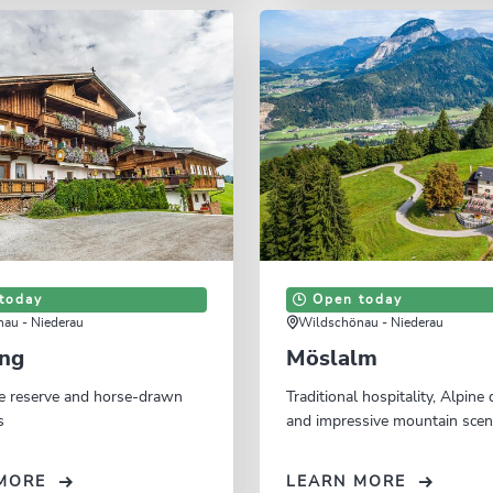
today
Open today
au - Niederau
Wildschönau - Niederau
ing
Möslalm
e reserve and horse-drawn
Traditional hospitality, Alpine 
s
and impressive mountain scen
MORE
LEARN MORE