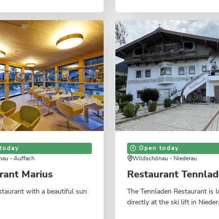
today
Open today
au - Auffach
Wildschönau - Niederau
rant Marius
Restaurant Tennla
taurant with a beautiful sun
The Tennladen Restaurant is l
directly at the ski lift in Nieder