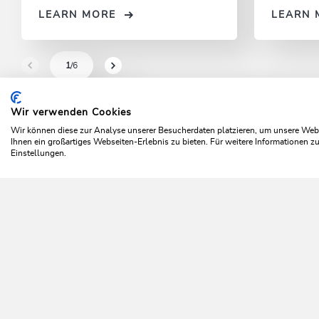
LEARN MORE
LEARN 
1
/6
sr.pagination-navigation.previous
sr.pagination-navigation.next
Wir verwenden Cookies
Home
Discover Wildschönau
Culinary delights
Re
Wir können diese zur Analyse unserer Besucherdaten platzieren, um unsere Webse
Ihnen ein großartiges Webseiten-Erlebnis zu bieten. Für weitere Informationen 
Einstellungen.
C