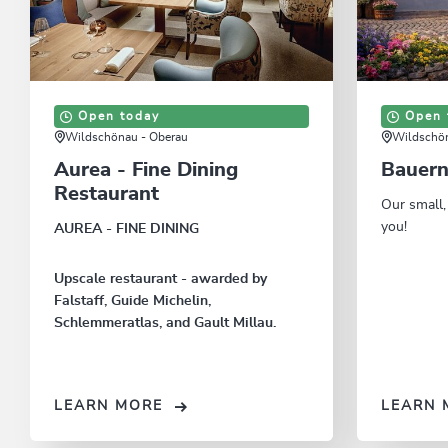
Open today
Open 
Wildschönau - Oberau
Wildschön
Aurea - Fine Dining
Bauern
Restaurant
Our small,
you!
AUREA - FINE DINING
Upscale restaurant - awarded by
Falstaff, Guide Michelin,
Schlemmeratlas, and Gault Millau.
LEARN MORE
LEARN 