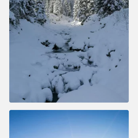
Snowshoe walking
Medium
Auf den Gern
Length
14 km
Length
6:00 h
Hight
780 hm
780 hm