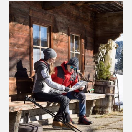
Winter hike to the Foisching deer park
Length
6.6 km
Length
2:00 h
Hight
242 hm
242 hm