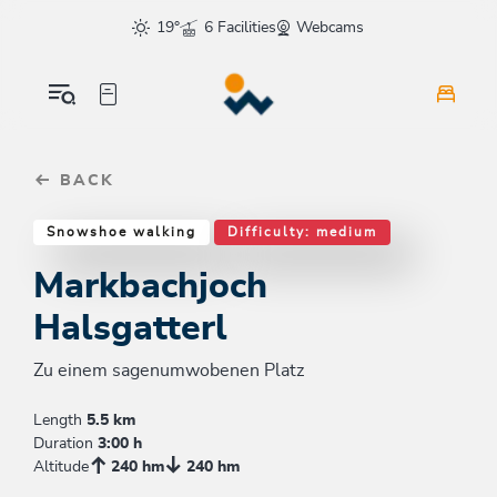
Table Of Content
Markbachjoch Halsgatterl
Good to know
Similar tours
sr.skip-to.main-content
sr.skip-to.table-of-contents
sr.skip-to.main-navigation
19°
6 Facilities
Webcams
BACK
Snowshoe walking
Difficulty: medium
Markbachjoch
Halsgatterl
Zu einem sagenumwobenen Platz
Length
5.5 km
Duration
3:00 h
Altitude
240 hm
240 hm