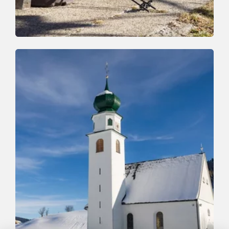
Winter Hiking
Medium
Mühltal-Bernau-Koglmoos
Length
5.3 km
Length
2:30 h
Hight
510 hm
510 hm