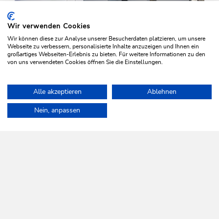
Wir verwenden Cookies
Wir können diese zur Analyse unserer Besucherdaten platzieren, um unsere
Webseite zu verbessern, personalisierte Inhalte anzuzeigen und Ihnen ein
großartiges Webseiten-Erlebnis zu bieten. Für weitere Informationen zu den
von uns verwendeten Cookies öffnen Sie die Einstellungen.
Winter Hiking
Medium
Alle akzeptieren
Ablehnen
Around the Thierbach Hilltop
Home
Plan & book your holiday
Tours
Markbachjoch Halsgatte
Nein, anpassen
Length
5.5 km
Length
2:00 h
Hight
162 hm
164 hm
WILDSCHÖNAU
Come alive.
NEWSLETTER
Further information