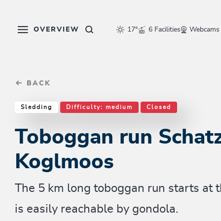
Table Of Content
Toboggan run Schatzberg / Koglmoos
Similar tours
sr.skip-to.main-content
sr.skip-to.table-of-contents
sr.skip-to.main-navigation
OVERVIEW
17°
6 Facilities
Webcams
BACK
Sledding
Difficulty: medium
Closed
Toboggan run Schatz
Koglmoos
The 5 km long toboggan run starts at t
is easily reachable by gondola.