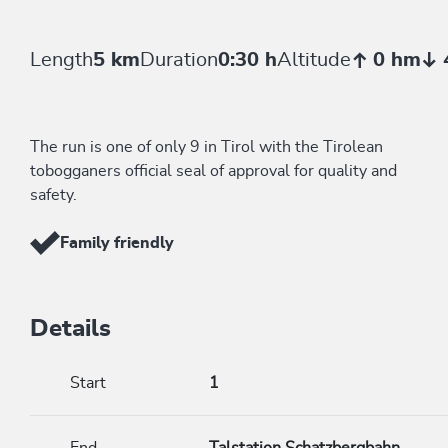
Length
5 km
Duration
0:30 h
Altitude
0 hm
The run is one of only 9 in Tirol with the Tirolean
tobogganers official seal of approval for quality and
safety.
Family friendly
Details
Start
1