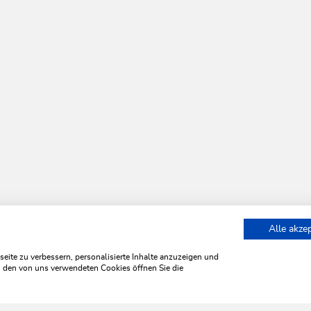
Alle akze
un Schatzberg / Koglmoos
ite zu verbessern, personalisierte Inhalte anzuzeigen und
zu den von uns verwendeten Cookies öffnen Sie die
WILDSCHÖNAU