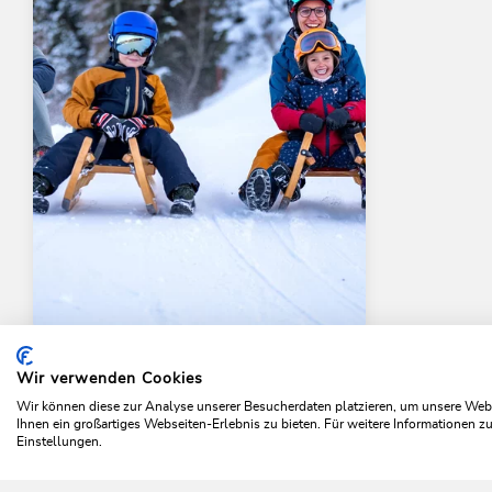
Sledding
Medium
Toboggan run in Niederau
Wir verwenden Cookies
Home
Plan & book your holiday
Tours
Toboggan r
Lanerköpfl
Wir können diese zur Analyse unserer Besucherdaten platzieren, um unsere Webse
Ihnen ein großartiges Webseiten-Erlebnis zu bieten. Für weitere Informationen 
Length
6.5 km
Length
0:30 h
Einstellungen.
Hight
0 hm
736 hm